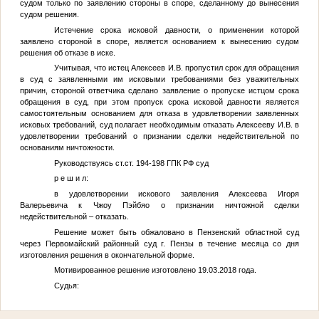
судом только по заявлению стороны в споре, сделанному до вынесения
судом решения.
Истечение срока исковой давности, о применении которой
заявлено стороной в споре, является основанием к вынесению судом
решения об отказе в иске.
Учитывая, что истец Алексеев И.В. пропустил срок для обращения
в суд с заявленными им исковыми требованиями без уважительных
причин, стороной ответчика сделано заявление о пропуске истцом срока
обращения в суд, при этом пропуск срока исковой давности является
самостоятельным основанием для отказа в удовлетворении заявленных
исковых требований, суд полагает необходимым отказать Алексееву И.В. в
удовлетворении требований о признании сделки недействительной по
основаниям ничтожности.
Руководствуясь ст.ст. 194-198 ГПК РФ суд
р е ш и л:
в удовлетворении искового заявления Алексеева Игоря
Валерьевича к Чжоу Пэйбяо о признании ничтожной сделки
недействительной – отказать.
Решение может быть обжаловано в Пензенский областной суд
через Первомайский районный суд г. Пензы в течение месяца со дня
изготовления решения в окончательной форме.
Мотивированное решение изготовлено 19.03.2018 года.
Судья: