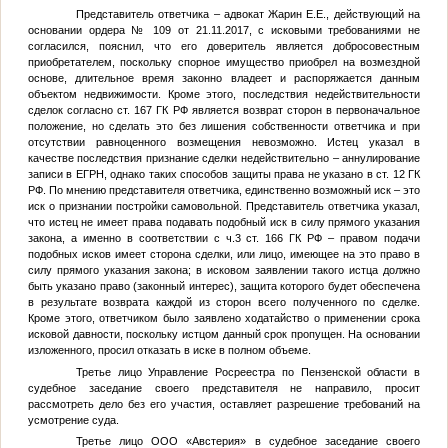
Представитель ответчика – адвокат Жарин Е.Е., действующий на
основании ордера № 109 от 21.11.2017, с исковыми требованиями не
согласился, пояснил, что его доверитель является добросовестным
приобретателем, поскольку спорное имущество приобрел на возмездной
основе, длительное время законно владеет и распоряжается данным
объектом недвижимости. Кроме этого, последствия недействительности
сделок согласно ст. 167 ГК РФ является возврат сторон в первоначальное
положение, но сделать это без лишения собственности ответчика и при
отсутствии равноценного возмещения невозможно. Истец указал в
качестве последствия признание сделки недействительно – аннулирование
записи в ЕГРН, однако таких способов защиты права не указано в ст. 12 ГК
РФ. По мнению представителя ответчика, единственно возможный иск – это
иск о признании постройки самовольной. Представитель ответчика указал,
что истец не имеет права подавать подобный иск в силу прямого указания
закона, а именно в соответствии с ч.3 ст. 166 ГК РФ – правом подачи
подобных исков имеет сторона сделки, или лицо, имеющее на это право в
силу прямого указания закона; в исковом заявлении такого истца должно
быть указано право (законный интерес), защита которого будет обеспечена
в результате возврата каждой из сторон всего полученного по сделке.
Кроме этого, ответчиком было заявлено ходатайство о применении срока
исковой давности, поскольку истцом данный срок пропущен. На основании
изложенного, просил отказать в иске в полном объеме.
Третье лицо Управление Росреестра по Пензенской области в
судебное заседание своего представителя не направило, просит
рассмотреть дело без его участия, оставляет разрешение требований на
усмотрение суда.
Третье лицо ООО «Австерия» в судебное заседание своего