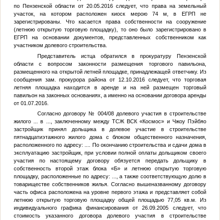
по Пензенской области от 20.05.2016 следует, что права на земельный
участок, на котором расположен киоск мерою 74 м, в ЕГРП не
зарегистрированы. Что касается права собственности на сооружение
(летнюю открытую торговую площадку), то оно было зарегистрировано в
ЕГРП на основании документов, представленных собственником как
участником долевого строительства.
Представитель истца обратился в прокуратуру Пензенской
области с вопросом законности размещения торгового павильона,
размещенного на открытой летней площадке, принадлежащей ответчику. Из
сообщения зам. прокурора района от 12.10.2016 следует, что торговая
летняя площадка находится в аренде и на ней размещен торговый
павильон на законных основаниях, а именно на основании договора аренды
от 01.07.2016.
Согласно договору № 004/08 долевого участия в строительстве
жилого
...
в
...
, заключенному между ТСЖ ВСК «Космос» и Чжоу Пэйбяо
застройщик принял дольщика в долевое участие в строительстве
пятнадцатиэтажного жилого дома с блоком общественного назначения,
расположенного по адресу:
...
. По окончанию строительства и сдачи дома в
эксплуатацию застройщик, при условии полной оплаты дольщиком своего
участия по настоящему договору обязуется передать дольщику в
собственность второй этаж блока «Б» и летнюю открытую торговую
площадку, расположенные по адресу:
...
, а также соответствующую долю в
товариществе собственников жилья. Согласно вышеназванному договору
часть офиса расположена на уровне первого этажа и представляет собой
летнюю открытую торговую площадку общей площадью 77,05 кв.м. Из
индивидуального графика финансирования от 26.09.2005 следует, что
стоимость указанного договора долевого участия в строительстве