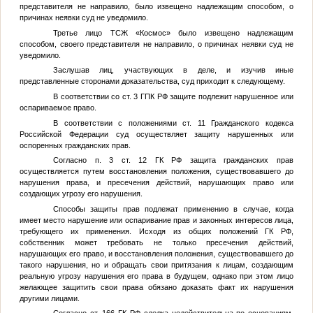
представителя не направило, было извещено надлежащим способом, о
причинах неявки суд не уведомило.
Третье лицо ТСЖ «Космос» было извещено надлежащим
способом, своего представителя не направило, о причинах неявки суд не
уведомило.
Заслушав лиц, участвующих в деле, и изучив иные
представленные сторонами доказательства, суд приходит к следующему.
В соответствии со ст. 3 ГПК РФ защите подлежит нарушенное или
оспариваемое право.
В соответствии с положениями ст. 11 Гражданского кодекса
Российской Федерации суд осуществляет защиту нарушенных или
оспоренных гражданских прав.
Согласно п. 3 ст. 12 ГК РФ защита гражданских прав
осуществляется путем восстановления положения, существовавшего до
нарушения права, и пресечения действий, нарушающих право или
создающих угрозу его нарушения.
Способы защиты прав подлежат применению в случае, когда
имеет место нарушение или оспаривание прав и законных интересов лица,
требующего их применения. Исходя из общих положений ГК РФ,
собственник может требовать не только пресечения действий,
нарушающих его право, и восстановления положения, существовавшего до
такого нарушения, но и обращать свои притязания к лицам, создающим
реальную угрозу нарушения его права в будущем, однако при этом лицо
желающее защитить свои права обязано доказать факт их нарушения
другими лицами.