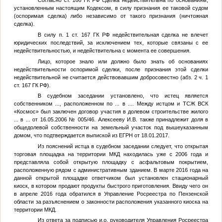
Согласно ст. 166 ГК РФ сделка недействительна по основаниям,
установленным настоящим Кодексом, в силу признания ее таковой судом
(оспоримая сделка) либо независимо от такого признания (ничтожная
сделка).
В силу п. 1 ст. 167 ГК РФ недействительная сделка не влечет
юридических последствий, за исключением тех, которые связаны с ее
недействительностью, и недействительна с момента ее совершения.
Лицо, которое знало или должно было знать об основаниях
недействительности оспоримой сделки, после признания этой сделки
недействительной не считается действовавшим добросовестно (абз. 2 ч. 1
ст. 167 ГК РФ).
В судебном заседании установлено, что истец является
собственником
...
, расположенном по
...
в
...
. Между истцом и ТСЖ ВСК
«Космос» был заключен договор участия в долевом строительстве жилого
...
в
...
от 16.05.2006 № 005/46. Алексееву И.В. также принадлежит доля в
общедолевой собственности на земельный участок под вышеуказанным
домом, что подтверждается выпиской из ЕГРН от 18.01.2017.
Из пояснений истца в судебном заседании следует, что открытая
торговая площадка на территории МКД находилась уже с 2006 года и
представляла собой открытую площадку с асфальтовым покрытием,
расположенную рядом с административным зданием. В марте 2016 года на
данной открытой площадке ответчиком был установлен стационарный
киоск, в котором продают продукты быстрого приготовления. Ввиду чего он
в апреле 2016 года обратился в Управление Росреестра по Пензенской
области за разъяснением о законности расположения указанного киоска на
территории МКД.
Из ответа за подписью и.о. руководителя Управления Росреестра