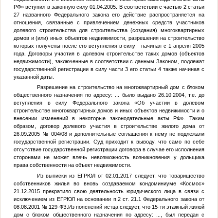
РФ» вступил в законную силу 01.04.2005. В соответствии с частью 2 статьи
27 названного Федерального закона его действие распространяется на
отношения, связанные с привлечением денежных средств участников
долевого строительства для строительства (создания) многоквартирных
домов и (или) иных объектов недвижимости, разрешения на строительство
которых получены после его вступления в силу - начиная с 1 апреля 2005
года. Договоры участия в долевом строительстве таких домов (объектов
недвижимости), заключенные в соответствии с данным Законом, подлежат
государственной регистрации в силу части 3 его статьи 4 также начиная с
указанной даты.
Разрешение на строительство на многоквартирный дом с блоком
общественного назначения по адресу:
...
было выдано 26.10.2004, т.е. до
вступления в силу Федерального закона «Об участии в долевом
строительстве многоквартирных домов и иных объектов недвижимости и о
внесении изменений в некоторые законодательные акты РФ». Таким
образом, договор долевого участия в строительстве жилого дома от
26.09.2005 № 004/08 и дополнительные соглашения к нему не подлежали
государственной регистрации. Суд приходит к выводу, что само по себе
отсутствие государственной регистрации договора в случае его исполнения
сторонами не может влечь невозможность возникновения у дольщика
права собственности на объект недвижимости.
Из выписки из ЕГРЮЛ от 02.01.2017 следует, что товарищество
собственников жилья во вновь создаваемом кондоминиуме «Космос»
21.12.2015 прекратило свою деятельность юридического лица в связи с
исключением из ЕГРЮЛ на основании п.2 ст. 21.1 Федерального закона от
08.08.2001 № 129-ФЗ.Из пояснений истца следует, что 15-ти этажный жилой
дом с блоком общественного назначения по адресу:
...
, был передан с