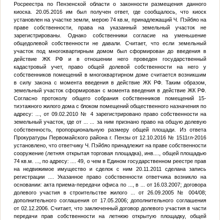
Росреестра по Пензенской области о законности размещения данного
киоска. 20.05.2016 им был получен ответ, где сообщалось, что киоск
установлен на участке земли, мерою 74 кв.м, принадлежащий Ч. Пэйбяо на
праве собственности, права на указанный земельный участок не
зарегистрированы. Однако собственники согласие на уменьшение
общедолевой собственности не давали. Считает, что если земельный
участок под многоквартирным домом был сформирован до введения в
действие ЖК РФ и в отношении него проведен государственный
кадастровый учет, право общей долевой собственности на него у
собственников помещений в многоквартирном доме считается возникшим
в силу закона с момента введения в действие ЖК РФ. Таким образом,
земельный участок сформирован с момента введения в действие ЖК РФ.
Согласно протоколу общего собрания собственников помещений 15-
тиэтажного жилого дома с блоком помещений общественного назначения по
адресу:
...
, от 09.02.2010 № 4 зарегистрировано право собственности на
земельный участок, где от
...
...
за ним признано право на общую долевую
собственность, пропорциональную размеру общей площади. Из ответа
Прокуратуры Первомайского района г. Пензы от 12.10.2016 № 1511гл-2016
установлено, что ответчику Ч. Пэйбяо принадлежит на праве собственности
сооружение (летняя открытая торговая площадка), инв.
...
, общей площадью
74 кв.м.
...
, по адресу:
...
. 49, о чем в Едином государственном реестре прав
на недвижимое имущество и сделок с ним 20.11.2011 сделана запись
регистрации
...
. Указанное право собственности ответчика возникло на
основании: акта приема-передачи офиса по
...
, в
...
от 16.03.2007; договора
долевого участия в строительстве жилого
...
от 26.09.2005 № 004/08;
дополнительного соглашения от 17.05.2006; дополнительного соглашения
от 02.12.2006. Считает, что заключенный договор долевого участия в части
передачи прав собственности на летнюю открытую площадку, общей