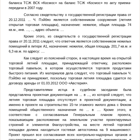
баланса ТСЖ ВСК «Космос» на баланс ТСЖ «Космос» по акту приема-
передачи в 2007 году.
Согласно свидетельству о государственной регистрации права от
20.12.2011
...
Ч. Пэйбяо является собственником сооружения (летняя
открытая торговая площадка), назначение: нежилое, общая площадь 74
кв.м., инв.
...
,
...
, адрес объекта:
...
.
Кроме этого, из свидетельств о государственной регистрации
права от 20.11.2011 следует, что ответчик является собственником нежилых
помещений в литере А1, назначение: нежилое, общая площадь 201,7 кв.м. и
6,3 кв.м. по адресу:
...
.
Как следует из пояснений сторон, в настоящее время на открытой
торговой летней площадке, принадлежащей ответчику, расположен
торговый павильон, в котором осуществляется торговля продуктами
быстрого питания. Из материалов дела следует, что торговый павильон Ч.
Пэйбяо не принадлежит, поскольку торговая летняя площадка сдается по
договору аренды от 01.03.2012 ООО «Австерия».
Представителями истца в судебном заседании была
представлена проектная документация на
...
в
...
, из которой следует, что
летняя торговая площадка отсутствует в проектной документации, а
именно в проекте на строительство 15-ти этажного жилого дома с блоком
помещений общественного назначения по
...
в
...
. Кроме этого, в
соответствии с согласованным Генеральным планом проекта,
показывающим расположение на земельном участке проектируемых
строений и элементов благоустройства, на месте летней торговой
площадки должна находиться гостевая автостоянка на 9 машиномест.
Проект прошел все согласования всех контрольно-надзорных органов и
государственную строительную экспертизу проектной документации в