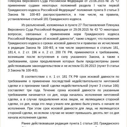
Пленума Верховного Суда Российской Федерации от 23.06.2015 № 25 "О
применении судами некоторых положений раздела I части первой
Гражданского кодекса Российской Федерации" положения пункта 9 статьи 3
Закона № 100-ФЗ распространяются, в том числе, на правила,
установленные статьей 181 Гражданского кодекса.
Из разъяснений, изложенных в пункте 27 Постановления Пленума
Верховного Суда Российской Федерации от 29.09.2015 № 43 "О некоторых
вопросах, связанных с применением норм Гражданского кодекса
Российской Федерации об исковой давности", также следует, что положения
Гражданского кодекса о сроках исковой давности и правилах их исчисления
в редакции Закона № 100-ФЗ, в том числе закрепленных в статьях 181,
181.4, п. 2 ст. 196 и п. 2 ст. 200 ГК РФ, применяются к требованиям,
возникшим после вступления в силу указанного Закона, а также к
требованиям, сроки предъявления которых были предусмотрены ранее
действовавшим законодательством и не истекли 01.09.2013 (пункт 9 статьи
3 Закона № 100-ФЗ).
В соответствии с п. 1 ст. 181 ГК РФ срок исковой давности по
требованиям о применении последствий недействительности ничтожной
сделки и о признании такой сделки недействительной (пункт 3 статьи 166)
составляет три года. Течение срока исковой давности по указанным
требованиям начинается со дня, когда началось исполнение ничтожной
сделки, а в случае предъявления иска лицом, не являющимся стороной
сделки, со дня, когда это лицо узнало или должно было узнать о начале ее
исполнения. При этом срок исковой давности для лица, не являющегося
стороной сделки, во всяком случае не может превышать десять лет со дня
начала исполнения сделки.
Ранее действовавшая редакция пункта 1 статьи 181 Гражданского