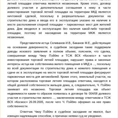
летней площадки ответчика является незаконным. Кроме этого, договор
долевого участия и дополнительные соглашения к нему в части
инвестирования торговой летней площадки на территории МКД является
ничтожной сделкой, поскольку в разрешительных документах на
строительство дома и ввода его в эксплуатацию указано на наличие в
месте расположения спорной площадки – парковочных мест для жителей
дома. Дом вводился в эксплуатацию без наличия какой-либо торговой
площадки, поэтому её нахождение на территории МКЖ является
незаконным.
Представители истца Селиванов И.В., Баканов М.Е., действующие
на основании доверенности, в судебном заседании также поддержали
доводы искового заявления в полном объеме, пояснили, что сделка,
совершенная между Чжоу Пэйбяо и ТСЖ ВСК «Космос» в части
инвестирования торговой летней площадки, нарушает права и законные
интересы истца как собственника жилого помещения в МКД в
...
, поскольку
во всей документации по строительству дома и нежилого помещения и
сдаче их в эксплуатацию на месте торговой летней площадки фигурируют
парковочные места для автомобилей. Кроме этого, земельный участок, на
котором расположена торговая летняя площадка ответчика, находится в
общей долевой собственности жильцов дома, а, следовательно, Ч. Пэйбяо
занимает его незаконно. Торговая летняя площадка как объект
недвижимости каким-то образом появилась в договоре № 004/08 долевого
участия в строительстве жилого
...
, заключенном между ответчиком и ТСЖ
ВСК «Космос» 26.09.2005, после чего Ч. Пэйбяо оформил на нее право
собственности.
Ответчик Чжоу Пэйбяо в судебное заседание не явился, был
извещен надлежащим способом, о причинах неявки суд не уведомил.