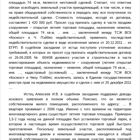
площадью 74 кв.м, является ничтожной сделкой. Считает, что ответчик
обязан освободить земельный участок принадлежащий, в том числе, и ему
на праве общедолевой собственности и передать ему все полученное по
недействительной сделки. Стоимость площадки, исходя из договора,
составляет 1 420 000 руб. Просил суд признать сделку в части продажи
сооружения – открытая летняя торговая площадка, назначение нежилое,
общей площадью 74 кв.м,
...
инв.
...
, заключенной между ТСЖ ВСК
«Космос» и Ч. Пэйбяо недействительной; применить последствия
недействительности сделки в виде исключения записи от 20.12.2011
...
из
ЕГРП. В судебном заседании от истца поступило уточнение исковых
требований, в которых он просит суд признать недействительным договор
от 26.09.2005 № 004/08 долевого участия в строительстве в части
инвестирования объекта недвижимости – сооружения (летняя открытая
торговая площадка), назначение – нежилое, общей площадью 74 кв.м.,
...
инв.
...
, кадастровый (условный)
...
, заключенный между ТСЖ ВСК
«Космос» и Чжоу Пэйбяо; исключить запись в Едином государственном
реестре прав на недвижимое имущество и сделок с ним от 20 декабря 2011
...
.
Истец Алексеев И.В. в судебном заседании поддержал доводы
искового заявления в полном объеме. Пояснил, что он является
собственником жилого помещения, расположенного по адресу:
...
. В
квартире проживает с 2006 года. Именно с того времени на территории
многоквартирного дома существует летняя торговая площадка. Примерно
1,5-2 года назад на данной площадке был установлен торговый ларек, в
котором в настоящее время осуществляется торговля едой быстрого
приготовления. Поскольку земельный участок, расположенный под
многоквартирным домом и нежилым помещением находится в общей
долевой собственности, размещение на данном участке земли торговой