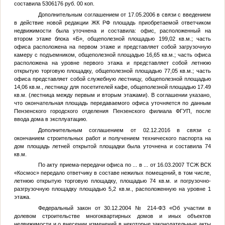
составила 5306176 руб. 00 коп.
Дополнительным соглашением от 17.05.2006 в связи с введением
в действие новой редакции ЖК РФ площадь приобретаемой ответчиком
недвижимости была уточнена и составила: офис, расположенный на
втором этаже блока «Б», общеполезной площадью 199,02 кв.м.; часть
офиса расположена на первом этаже и представляет собой загрузочную
камеру с подъемником, общеполезной площадью 16,65 кв.м.; часть офиса
расположена на уровне первого этажа и представляет собой летнюю
открытую торговую площадку, общеполезной площадью 77,05 кв.м.; часть
офиса представляет собой служебную лестницу, общеполезной площадью
14,06 кв.м., лестницу для посетителей кафе, общеполезной площадью 17.49
кв.м. (лестница между первым и вторым этажами). В соглашении указано,
что окончательная площадь передаваемого офиса уточняется по данным
Пензенского городского отделения Пензенского филиала ФГУП, после
ввода дома в эксплуатацию.
Дополнительным соглашением от 02.12.2016 в связи с
окончанием строительных работ и получением технического паспорта на
дом площадь летней открытой площадки была уточнена и составила 74
кв.м.
По акту приема-передачи офиса по
...
в
...
от 16.03.2007 ТСЖ ВСК
«Космос» передало ответчику в составе нежилых помещений, в том числе,
летнюю открытую торговую площадку, площадью 74 кв.м. и погрузочно-
разгрузочную площадку площадью 5,2 кв.м., расположенную на уровне 1
этажа.
Федеральный закон от 30.12.2004 № 214-ФЗ «Об участии в
долевом строительстве многоквартирных домов и иных объектов
недвижимости и о внесении изменений в некоторые законодательные акты