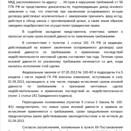
МКД, расположенного по адресу:
...
. Истцом в нарушение требований ст. 56
ГПК РФ не представлено доказательств, подтверждающих довод искового
заявления о том, что ответчик при заключении оспариваемого истцом
договора действовал исключительно с намерением причинить вред истцу,
действуя в обход закона с противоправной целью, а также иным образом
заведомо недобросовестно осуществлял гражданские права.
В судебном заседании представитель ответчика заявил о
пропуске истцом срока исковой давности по заявленным требованиям.
В соответствии с пунктом 1 статьи 181 ГК РФ (в редакции,
действовавшей на момент заключения оспариваемого договора) срок
исковой давности по требованиям о применении последствий
недействительности ничтожной сделки составляет три года. Течение срока
исковой давности по указанному требованию начинается со дня, когда
началось исполнение этой сделки.
Федеральным законом от 07.05.2013 № 100-ФЗ в подразделы 4 и 5
раздела I части первой ГК РФ внесены изменения, вступившие в силу
01.09.2013, касающиеся, в том числе, порядка исчисления сроков исковой
давности по требованиям о признании ничтожных сделок
недействительными и применении последствий их недействительности
(пункт 1 статьи 181 Гражданского кодекса).
Переходными положениями (пунктом 9 статьи 3 Закона № 100-
ФЗ) предусмотрено, что новые сроки исковой давности и правила их
исчисления применяются к требованиям, сроки предъявления которых
предусмотрены ранее действовавшим законодательством и не истекли до
01.09.2013.
Согласно разъяснениям, изложенным в пункте 69 Постановления