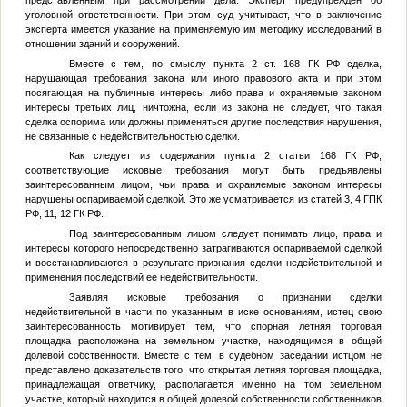
представленным при рассмотрении дела. Эксперт предупрежден об
уголовной ответственности. При этом суд учитывает, что в заключение
эксперта имеется указание на применяемую им методику исследований в
отношении зданий и сооружений.
Вместе с тем, по смыслу пункта 2 ст. 168 ГК РФ сделка,
нарушающая требования закона или иного правового акта и при этом
посягающая на публичные интересы либо права и охраняемые законом
интересы третьих лиц, ничтожна, если из закона не следует, что такая
сделка оспорима или должны применяться другие последствия нарушения,
не связанные с недействительностью сделки.
Как следует из содержания пункта 2 статьи 168 ГК РФ,
соответствующие исковые требования могут быть предъявлены
заинтересованным лицом, чьи права и охраняемые законом интересы
нарушены оспариваемой сделкой. Это же усматривается из статей 3, 4 ГПК
РФ, 11, 12 ГК РФ.
Под заинтересованным лицом следует понимать лицо, права и
интересы которого непосредственно затрагиваются оспариваемой сделкой
и восстанавливаются в результате признания сделки недействительной и
применения последствий ее недействительности.
Заявляя исковые требования о признании сделки
недействительной в части по указанным в иске основаниям, истец свою
заинтересованность мотивирует тем, что спорная летняя торговая
площадка расположена на земельном участке, находящимся в общей
долевой собственности. Вместе с тем, в судебном заседании истцом не
представлено доказательств того, что открытая летняя торговая площадка,
принадлежащая ответчику, располагается именно на том земельном
участке, который находится в общей долевой собственности собственников