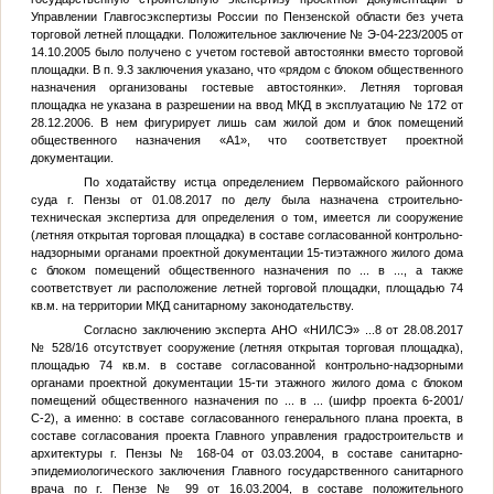
Управлении Главгосэкспертизы России по Пензенской области без учета
торговой летней площадки. Положительное заключение № Э-04-223/2005 от
14.10.2005 было получено с учетом гостевой автостоянки вместо торговой
площадки. В п. 9.3 заключения указано, что «рядом с блоком общественного
назначения организованы гостевые автостоянки». Летняя торговая
площадка не указана в разрешении на ввод МКД в эксплуатацию № 172 от
28.12.2006. В нем фигурирует лишь сам жилой дом и блок помещений
общественного назначения «А1», что соответствует проектной
документации.
По ходатайству истца определением Первомайского районного
суда г. Пензы от 01.08.2017 по делу была назначена строительно-
техническая экспертиза для определения о том, имеется ли сооружение
(летняя открытая торговая площадка) в составе согласованной контрольно-
надзорными органами проектной документации 15-тиэтажного жилого дома
с блоком помещений общественного назначения по
...
в
...
, а также
соответствует ли расположение летней торговой площадки, площадью 74
кв.м. на территории МКД санитарному законодательству.
Согласно заключению эксперта АНО «НИЛСЭ»
...8
от 28.08.2017
№ 528/16 отсутствует сооружение (летняя открытая торговая площадка),
площадью 74 кв.м. в составе согласованной контрольно-надзорными
органами проектной документации 15-ти этажного жилого дома с блоком
помещений общественного назначения по
...
в
...
(шифр проекта 6-2001/
С-2), а именно: в составе согласованного генерального плана проекта, в
составе согласования проекта Главного управления градостроительств и
архитектуры г. Пензы № 168-04 от 03.03.2004, в составе санитарно-
эпидемиологического заключения Главного государственного санитарного
врача по г. Пензе № 99 от 16.03.2004, в составе положительного