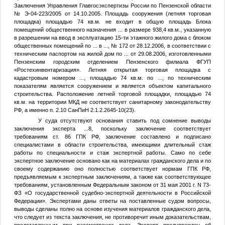
Заключения Управления Главгосэкспертизы России по Пензенской области
№ Э-04-223/2005 от 14.10.2005. Площадь сооружения (летняя торговая
площадка) площадью 74 кв.м. не входит в общую площадь Блока
помещений общественного назначения
...
в размере 938,4 кв.м., указанную
в разрешении на ввод в эксплуатацию 15-ти этажного жилого дома с блоком
общественных помещений по
...
в
...
, № 172 от 28.12.2006, в соответствии с
техническим паспортом на жилой дом по
...
от 29.08.2006, изготовленными
Пензенским городским отделением Пензенского филиала ФГУП
«Ростехинвентаризация». Летняя открытая торговая площадка с
кадастровым номером
...
, площадью 74 кв.м. по
...
, по техническим
показателям является сооружением и является объектом капитального
строительства. Расположение летней торговой площадки, площадью 74
кв.м. на территории МКД не соответствует санитарному законодательству
РФ, а именно п. 2.10 СанПиН 2.1.2.2645-10(23).
У суда отсутствуют основания ставить под сомнение выводы
заключения эксперта
...8
, поскольку заключение соответствует
требованиям ст. 86 ГПК РФ, заключение составлено и подписано
специалистами в области строительства, имеющими длительный стаж
работы по специальности и стаж экспертной работы. Само по себе
экспертное заключение основано как на материалах гражданского дела и по
своему содержанию оно полностью соответствует нормам ГПК РФ,
предъявляемым к экспертным заключениям, а также как соответствующее
требованиям, установленным Федеральным законом от 31 мая 2001 г. N 73-
ФЗ «О государственной судебно-экспертной деятельности в Российской
Федерации». Экспертами даны ответы на поставленные судом вопросы,
выводы сделаны полно на основе изучения материалов гражданского дела,
что следует из текста заключения, не противоречит иным доказательствам,