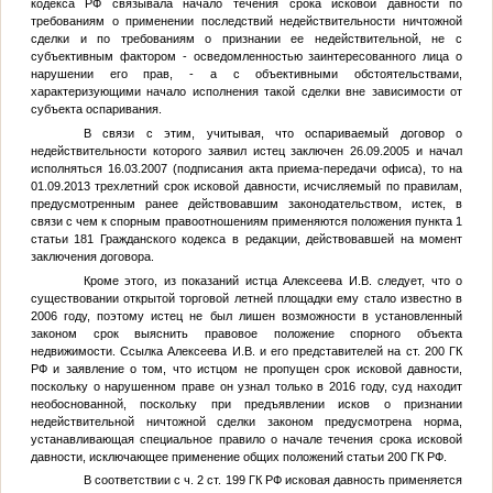
кодекса РФ связывала начало течения срока исковой давности по
требованиям о применении последствий недействительности ничтожной
сделки и по требованиям о признании ее недействительной, не с
субъективным фактором - осведомленностью заинтересованного лица о
нарушении его прав, - а с объективными обстоятельствами,
характеризующими начало исполнения такой сделки вне зависимости от
субъекта оспаривания.
В связи с этим, учитывая, что оспариваемый договор о
недействительности которого заявил истец заключен 26.09.2005 и начал
исполняться 16.03.2007 (подписания акта приема-передачи офиса), то на
01.09.2013 трехлетний срок исковой давности, исчисляемый по правилам,
предусмотренным ранее действовавшим законодательством, истек, в
связи с чем к спорным правоотношениям применяются положения пункта 1
статьи 181 Гражданского кодекса в редакции, действовавшей на момент
заключения договора.
Кроме этого, из показаний истца Алексеева И.В. следует, что о
существовании открытой торговой летней площадки ему стало известно в
2006 году, поэтому истец не был лишен возможности в установленный
законом срок выяснить правовое положение спорного объекта
недвижимости. Ссылка Алексеева И.В. и его представителей на ст. 200 ГК
РФ и заявление о том, что истцом не пропущен срок исковой давности,
поскольку о нарушенном праве он узнал только в 2016 году, суд находит
необоснованной, поскольку при предъявлении исков о признании
недействительной ничтожной сделки законом предусмотрена норма,
устанавливающая специальное правило о начале течения срока исковой
давности, исключающее применение общих положений статьи 200 ГК РФ.
В соответствии с ч. 2 ст. 199 ГК РФ исковая давность применяется