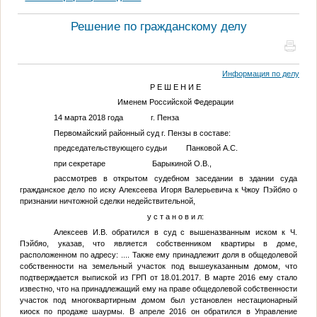
Решение по гражданскому делу
Информация по делу
Р Е Ш Е Н И Е
Именем Российской Федерации
14 марта 2018 года г. Пенза
Первомайский районный суд г. Пензы в составе:
председательствующего судьи Панковой А.С.
при секретаре Барыкиной О.В.,
рассмотрев в открытом судебном заседании в здании суда
гражданское дело по иску Алексеева Игоря Валерьевича к Чжоу Пэйбяо о
признании ничтожной сделки недействительной,
у с т а н о в и л:
Алексеев И.В. обратился в суд с вышеназванным иском к Ч.
Пэйбяо, указав, что является собственником квартиры в доме,
расположенном по адресу:
...
. Также ему принадлежит доля в общедолевой
собственности на земельный участок под вышеуказанным домом, что
подтверждается выпиской из ГРП от 18.01.2017. В марте 2016 ему стало
известно, что на принадлежащий ему на праве общедолевой собственности
участок под многоквартирным домом был установлен нестационарный
киоск по продаже шаурмы. В апреле 2016 он обратился в Управление